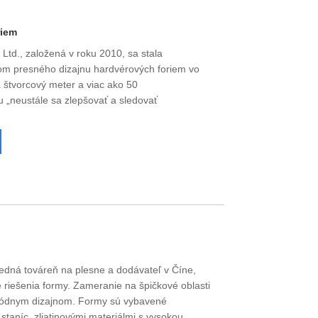
riem
 Ltd., založená v roku 2010, sa stala
om presného dizajnu hardvérových foriem vo
 štvorcový meter a viac ako 50
u „neustále sa zlepšovať a sledovať
dná továreň na plesne a dodávateľ v Číne,
riešenia formy. Zameranie na špičkové oblasti
 módnym dizajnom. Formy sú vybavené
staníc, zliatinovými materiálmi s vysokou