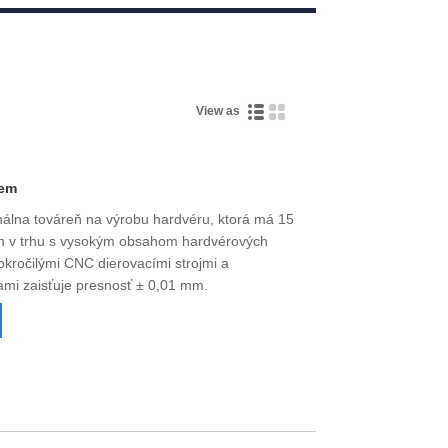
Live
View as
iem
onálna továreň na výrobu hardvéru, ktorá má 15
om v trhu s vysokým obsahom hardvérových
kročilými CNC dierovacími strojmi a
ami zaisťuje presnosť ± 0,01 mm.