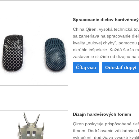
Spracovanie dielov hardvérový
China Qiren, vysoká technická to
sa zameriava na spracovanie die
kvality „nulovej chyby“, pomocou 
okrúhle inšpekcie. Každá šarža m
zastavenie služieb od dizajnu na 
Čítaj viac
Odoslať dopyt
Dizajn hardvérových foriem
Qiren poskytuje prispôsobené rie
tímom. Dodržiavanie základných 
vylepšení, dodržiava vysoké kval