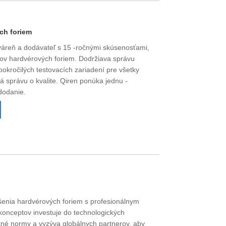
ch foriem
váreň a dodávateľ s 15 -ročnými skúsenosťami,
lov hardvérových foriem. Dodržiava správu
pokročilých testovacích zariadení pre všetky
á správu o kvalite. Qiren ponúka jednu -
dodanie.
šenia hardvérových foriem s profesionálnym
konceptov investuje do technologických
itné normy a vyzýva globálnych partnerov, aby