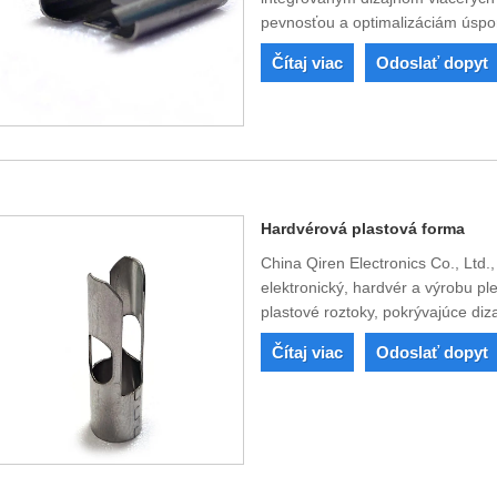
pevnosťou a optimalizáciám úspo
Čítaj viac
Odoslať dopyt
Hardvérová plastová forma
China Qiren Electronics Co., Ltd.
elektronický, hardvér a výrobu ple
plastové roztoky, pokrývajúce diz
Čítaj viac
Odoslať dopyt