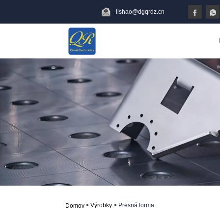
lishao@dgqrdz.cn
>
Výrobky
>
Presná forma
Domov