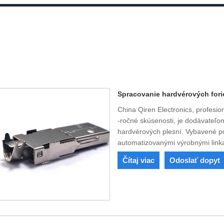
Spracovanie hardvérových for
China Qiren Electronics, profesi
-ročné skúsenosti, je dodávateľ
hardvérových plesní. Vybavené po
automatizovanými výrobnými link
Čítaj viac
Odoslať dopyt