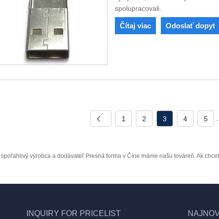
spolupracovali.
Čítaj viac
Odoslať dopyt
1
2
3
4
5
.
spoľahlivý výrobca a dodávateľ Presná forma v Číne máme našu továreň. Ak chcete 
INQUIRY FOR PRICELIST
NAJNOV