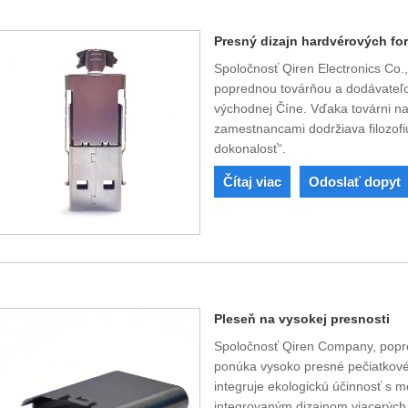
Presný dizajn hardvérových fo
Spoločnosť Qiren Electronics Co.,
poprednou továrňou a dodávateľ
východnej Číne. Vďaka továrni na
zamestnancami dodržiava filozofi
dokonalosť“.
Čítaj viac
Odoslať dopyt
Pleseň na vysokej presnosti
Spoločnosť Qiren Company, popre
ponúka vysoko presné pečiatkové 
integruje ekologickú účinnosť s
integrovaným dizajnom viacerých 