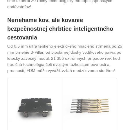
sme ukončili 20-ročný technologický monopol japonských
dodávateľov!
Neriehame kov, ale kovanie
bezpečnostnej chrbtice inteligentného
cestovania
Od 0,5 mm ultra tenkého elektrického hnacieho strmeňa po 25
mm brnenie B-Pillar, od bipolárnej dosky vodíkového paliva po
letecký závesný modul, 21 356 extrémnych prípadov rev: keď
tradičná technológia čelí dvojitým ťažkostiam pevnosti a
presnosti, EDM môže vyvážiť vzťah medzi dvoma studňou!