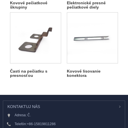
Kovové pečiatkové
Elektronické presné
škrupiny
pečiatkové diely
Časti na pečiatku s
Kovové lisovanie
presnosťou
konektora
KONTAKTUJ NÁS
Adresa: Č.
Telefón:
+86-15819811286