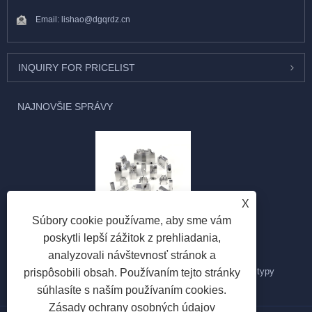
Email:
lishao@dgqrdz.cn
INQUIRY FOR PRICELIST
NAJNOVŠIE SPRÁVY
X
Súbory cookie používame, aby sme vám
Aké sú typy procesov obrábania presných dielov?
poskytli lepší zážitok z prehliadania,
2025/04/30
analyzovali návštevnosť stránok a
Proces presného obrábania obsahuje hlavne nasledujúce typy
prispôsobili obsah. Používaním tejto stránky
súhlasíte s naším používaním cookies.
Zásady ochrany osobných údajov