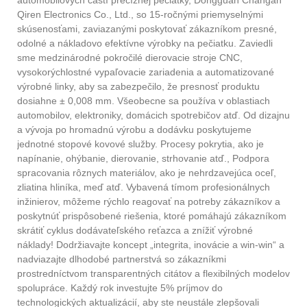
automobilových častí precíznej pečiatky, Dongguan Changan
Qiren Electronics Co., Ltd., so 15-ročnými priemyselnými
skúsenosťami, zaviazanými poskytovať zákazníkom presné,
odolné a nákladovo efektívne výrobky na pečiatku. Zaviedli
sme medzinárodné pokročilé dierovacie stroje CNC,
vysokorýchlostné vypaľovacie zariadenia a automatizované
výrobné linky, aby sa zabezpečilo, že presnosť produktu
dosiahne ± 0,008 mm. Všeobecne sa používa v oblastiach
automobilov, elektroniky, domácich spotrebičov atď. Od dizajnu
a vývoja po hromadnú výrobu a dodávku poskytujeme
jednotné stopové kovové služby. Procesy pokrytia, ako je
napínanie, ohýbanie, dierovanie, strhovanie atď., Podpora
spracovania rôznych materiálov, ako je nehrdzavejúca oceľ,
zliatina hliníka, meď atď. Vybavená tímom profesionálnych
inžinierov, môžeme rýchlo reagovať na potreby zákazníkov a
poskytnúť prispôsobené riešenia, ktoré pomáhajú zákazníkom
skrátiť cyklus dodávateľského reťazca a znížiť výrobné
náklady! Dodržiavajte koncept „integrita, inovácie a win-win“ a
nadviazajte dlhodobé partnerstvá so zákazníkmi
prostredníctvom transparentných citátov a flexibilných modelov
spolupráce. Každý rok investujte 5% príjmov do
technologických aktualizácií, aby ste neustále zlepšovali