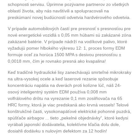
schopnosti servisu. Úprimne pozývame partnerov zo všetkých
oblastí života, aby nás navštívili a spolupracovali na
preskúmaní novej budúcnosti odvetvia hardvérového odvetvia.
V prípade automobilových častí pre presnosť s presnosťou pre
nové energetické vozidlá s 0,05 mm húbami sú zakázané zóna
zakázané batérie. V prípade nádrží na vodíkové palivo, ktoré
vyžadujú pomer hlbokého výkresu 12: 1, proces formy EDM
formuje oceľ za horúca 1500 MPA s desivou presnosťou ±
0,0018 mm, čím je rovnako presná ako kvapalina!
Keď tradičné hydraulické lisy zanechávajú smrteľné mikrokraky
na ultra-vysokej ocele a keď laserové rezanie spôsobuje
koncentráciu napätia na dverách proti kolízne lúč, náš 24-
osový inteligentný systém EDM používa 0,008 mm
volfrálového drôtu na vyrezanie 0,1 mm zosilňovača na 65
HRC formy, ktorá je viac predskaná ako krvná vessels! Telové
konštrukčné časti, vysokonapäťové elektrické pohonné puzdrá,
spúšťače airbagov ... tieto „pekelné objednávky“, ktoré kedysi
vyrábali japonskí dodávatelia, kolektívne kľačia dolu dole,
dosiahli dodávku s nulovým defektom za 12 hodín!