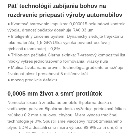
Päť technológií zabíjania bohov na
rozdrvenie priepasti výroby automobilov
● Kvantové tvarovanie impulzov: 0,000015-sekundová kontrola
výboja, drsnosť pečiatky dosahuje RA0,03 μm
● Inteligentný zničenie Systém: Dynamicky sledujte trajektóriu
toku materiálu, 1,5 GPA Ultra-vysoká pevnosť oceľovej
rýchlosti uzamknutej ± 0,8%
● Trilion-ton pečiatka Čierna skrinka: 7-vrstvový kompozitný list
hlboký výkres jednorazového formovania, vrásky nula
● Matica života nano-úrovní: Technológia gradientu umožňuje
životnosť plesní presahovať 5 miliónov krát
● mozog predikcie defektu
0,0005 mm život a smrť protiútok
Nemecká luxusná značka automobilu Bipolárna doska s
vodíkovým palivom Bipolárna doska vyžaduje prietokovú fóliu s
hrúbkou 0,2 mm s nulovou chybou. Miera výnosu tradičnej
technológie je 0%. Spustili sme viacosový roztok zmiešaného
plynu EDM a dosiahli sme mieru výnosu 99,9% za tri dni, čím