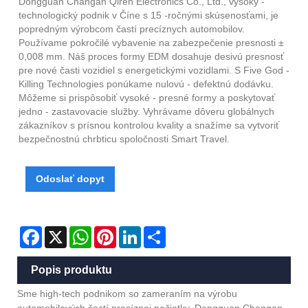
Dongguan Changan Qiren Electronics Co., Ltd., vysoký -
technologický podnik v Číne s 15 -ročnými skúsenosťami, je
popredným výrobcom častí precíznych automobilov.
Používame pokročilé vybavenie na zabezpečenie presnosti ±
0,008 mm. Náš proces formy EDM dosahuje desivú presnosť
pre nové časti vozidiel s energetickými vozidlami. S Five God -
Killing Technologies ponúkame nulovú - defektnú dodávku.
Môžeme si prispôsobiť vysoké - presné formy a poskytovať
jedno - zastavovacie služby. Vyhrávame dôveru globálnych
zákazníkov s prísnou kontrolou kvality a snažíme sa vytvoriť
bezpečnostnú chrbticu spoločnosti Smart Travel.
Odoslať dopyt
Facebook
X
WhatsApp
Pinterest
LinkedIn
Share
Popis produktu
Sme high-tech podnikom so zameraním na výrobu